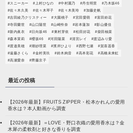
#スニーカー
#上村ひなの
#中村麗乃
#丹生明里
#乃木坂46
#佐々木久美
#佐々木琴子
#佐々木美玲
#加藤史帆
#吉田綾乃クリスティー
#大園桃子
#宮田愛萌
#富田鈴花
#寺田蘭世
#山口陽世
#山崎怜奈
#岩本蓮加
#影山優佳
#新内眞衣
#日向坂46
#東村芽依
#松田好花
#柴田柚菜
#森本茉莉
#櫻坂46
#河田陽菜
#清宮レイ
#渡辺みり愛
#渡邉美穂
#潮紗理菜
#濱岸ひより
#西野七瀬
#賀喜遥香
#遠藤さくら
#金村美玖
#鈴木絢音
#高本彩花
#高橋未来虹
#高瀬愛奈
#齊藤京子
最近の投稿
【2026年最新】FRUITS ZIPPER・松本かれんの愛用
香水は？本人動画から調査
【2026年最新】＝LOVE・野口衣織の愛用香水は？金
木犀の柔軟剤と好きな香りを調査