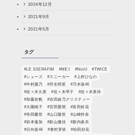
2024年12月
2021年9月
2021年5月
タグ
#LE SSERAFIM
#ME:I
#NiziU
#TWICE
#シューズ
#スニーカー
#上村ひなの
#中村麗乃
#丹生明里
#乃木坂46
#佐々木久美
#佐々木琴子
#佐々木美玲
#加藤史帆
#吉田綾乃クリスティー
#大園桃子
#宮田愛萌
#富田鈴花
#寺田蘭世
#山口陽世
#山崎怜奈
#岩本蓮加
#影山優佳
#新内眞衣
#日向坂46
#東村芽依
#松田好花