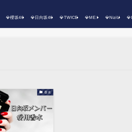
💎櫻坂46
💎日向坂46
💎TWICE
💎ME:I
💎NiziU
💎
香水