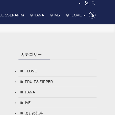
LE SSERAFIM
💎HANA
💎IVE
💎=LOVE
カテゴリー
=LOVE
FRUITS ZIPPER
HANA
IVE
まとめ記事