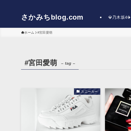
さかみちblog.com
💎乃木坂46
ホーム
#宮田愛萌
#宮田愛萌
– tag –
スニーカー