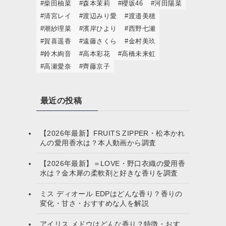
#柴田柚菜
#森本茉莉
#櫻坂46
#河田陽菜
#清宮レイ
#渡辺みり愛
#渡邉美穂
#潮紗理菜
#濱岸ひより
#西野七瀬
#賀喜遥香
#遠藤さくら
#金村美玖
#鈴木絢音
#高本彩花
#高橋未来虹
#高瀬愛奈
#齊藤京子
最近の投稿
【2026年最新】FRUITS ZIPPER・松本かれ
んの愛用香水は？本人動画から調査
【2026年最新】＝LOVE・野口衣織の愛用香
水は？金木犀の柔軟剤と好きな香りを調査
ミス ディオール EDPはどんな香り？香りの
変化・甘さ・おすすめな人を解説
アイリス メドウはどんな香り？特徴・おす