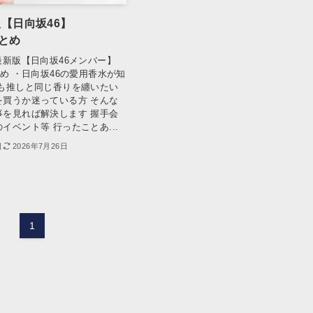
新版【日向坂46】
まとめ
2年 最新版【日向坂46メンバー】
とめ ・日向坂46の愛用香水が知
分も推しと同じ香りを纏いたい
を買うか迷っている方 そんな
事を見れば解決します 握手会
イベント等 行ったことあ...
日
2026年7月26日
1