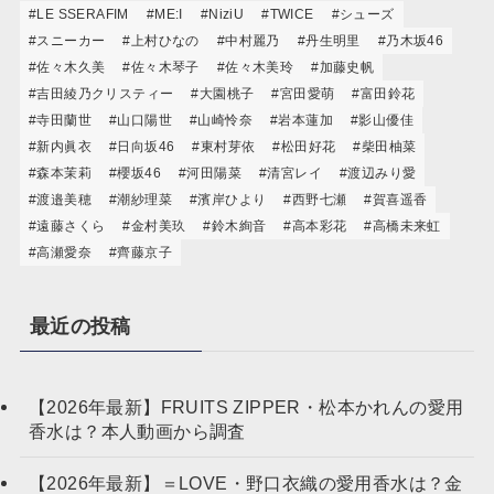
#LE SSERAFIM
#ME:I
#NiziU
#TWICE
#シューズ
#スニーカー
#上村ひなの
#中村麗乃
#丹生明里
#乃木坂46
#佐々木久美
#佐々木琴子
#佐々木美玲
#加藤史帆
#吉田綾乃クリスティー
#大園桃子
#宮田愛萌
#富田鈴花
#寺田蘭世
#山口陽世
#山崎怜奈
#岩本蓮加
#影山優佳
#新内眞衣
#日向坂46
#東村芽依
#松田好花
#柴田柚菜
#森本茉莉
#櫻坂46
#河田陽菜
#清宮レイ
#渡辺みり愛
#渡邉美穂
#潮紗理菜
#濱岸ひより
#西野七瀬
#賀喜遥香
#遠藤さくら
#金村美玖
#鈴木絢音
#高本彩花
#高橋未来虹
#高瀬愛奈
#齊藤京子
最近の投稿
【2026年最新】FRUITS ZIPPER・松本かれんの愛用
香水は？本人動画から調査
【2026年最新】＝LOVE・野口衣織の愛用香水は？金